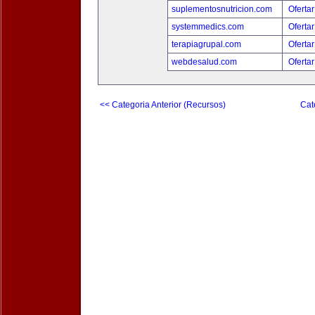
suplementosnutricion.com
Ofertar
systemmedics.com
Ofertar
terapiagrupal.com
Ofertar
webdesalud.com
Ofertar
<< Categoria Anterior (Recursos)
Cat