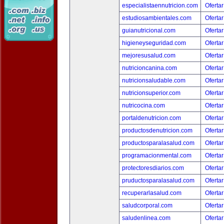
especialistaennutricion.com
Ofertar
estudiosambientales.com
Ofertar
guianutricional.com
Ofertar
higieneyseguridad.com
Ofertar
mejoresusalud.com
Ofertar
nutricioncanina.com
Ofertar
nutricionsaludable.com
Ofertar
nutricionsuperior.com
Ofertar
nutricocina.com
Ofertar
portaldenutricion.com
Ofertar
productosdenutricion.com
Ofertar
productosparalasalud.com
Ofertar
programacionmental.com
Ofertar
protectoresdiarios.com
Ofertar
pruductosparalasalud.com
Ofertar
recuperarlasalud.com
Ofertar
saludcorporal.com
Ofertar
saludenlinea.com
Ofertar