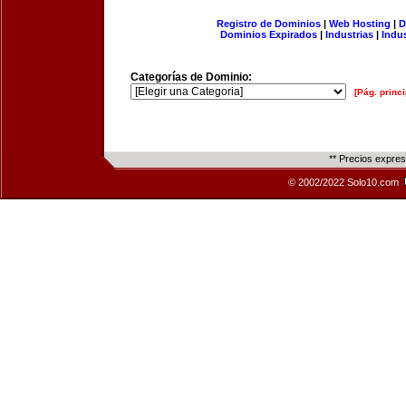
Registro de Dominios
|
Web Hosting
|
D
Dominios Expirados
|
Industrias
|
Indu
Categorías de Dominio:
[Pág. princi
** Precios expre
© 2002/2022 Solo10.com