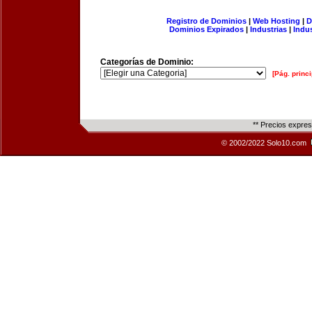
Registro de Dominios
|
Web Hosting
|
D
Dominios Expirados
|
Industrias
|
Indu
Categorías de Dominio:
[Pág. princi
** Precios expre
© 2002/2022 Solo10.com