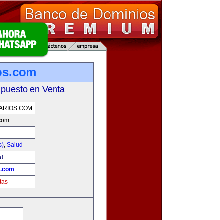
ios.com
 puesto en Venta
ARIOS.COM
.com
s)
,
Salud
a!
s.com
tas