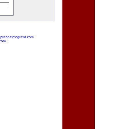
prendafotografia.com
|
.com
|