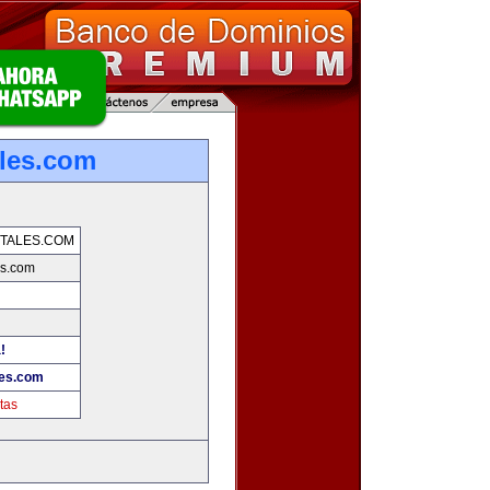
les.com
TALES.COM
es.com
!
les.com
tas