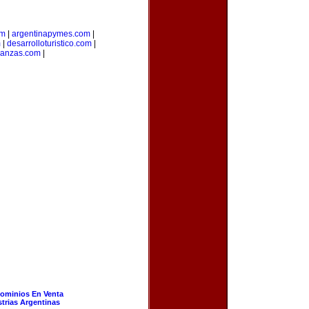
om
|
argentinapymes.com
|
m
|
desarrolloturistico.com
|
nanzas.com
|
ominios En Venta
strias Argentinas