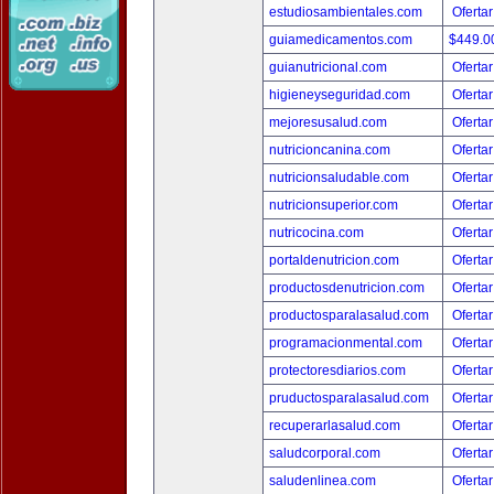
estudiosambientales.com
Ofertar
guiamedicamentos.com
$449.
guianutricional.com
Ofertar
higieneyseguridad.com
Ofertar
mejoresusalud.com
Ofertar
nutricioncanina.com
Ofertar
nutricionsaludable.com
Ofertar
nutricionsuperior.com
Ofertar
nutricocina.com
Ofertar
portaldenutricion.com
Ofertar
productosdenutricion.com
Ofertar
productosparalasalud.com
Ofertar
programacionmental.com
Ofertar
protectoresdiarios.com
Ofertar
pruductosparalasalud.com
Ofertar
recuperarlasalud.com
Ofertar
saludcorporal.com
Ofertar
saludenlinea.com
Ofertar