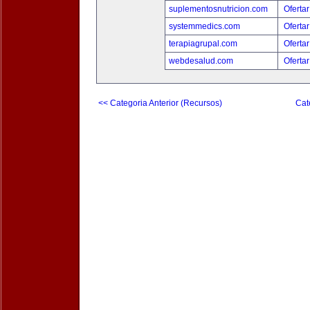
suplementosnutricion.com
Ofertar
systemmedics.com
Ofertar
terapiagrupal.com
Ofertar
webdesalud.com
Ofertar
<< Categoria Anterior (Recursos)
Cat