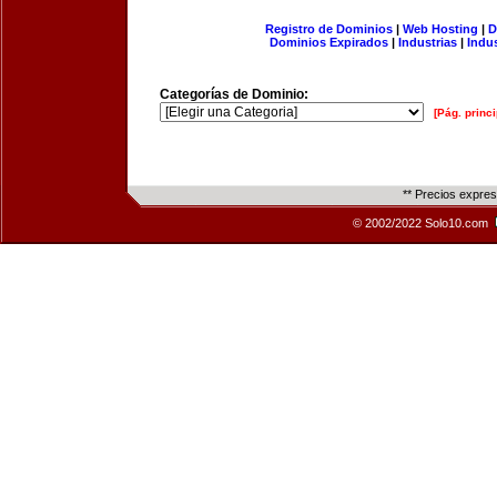
Registro de Dominios
|
Web Hosting
|
D
Dominios Expirados
|
Industrias
|
Indu
Categorías de Dominio:
[Pág. princi
** Precios expre
© 2002/2022 Solo10.com