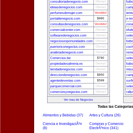
consultoriadenegocio.com
Ofertar!
futb
ideiasdenegocios.com
Ofertar!
camp
perfumesdemujer.com
Vendido!
teni
portaldenegocio.com
$990
e-te
consultasdenegocios.com
Vendido!
zona
comercialcenter.com
Ofertar!
efut
softwaredenegocios.com
Ofertar!
sele
negocioseoportunidades.com
Ofertar!
futb
puertoriconegocios.com
Ofertar!
coch
analistadenegocio.com
Ofertar!
reme
Comercios.biz
$790
sele
propiedadesalmeria.es
Ofertar!
futb
tiendadenegocios.com
Ofertar!
miss
direcciondenegocios.com
$950
camp
agentedeventas.com
$599
surf
parquecomercial.com
Ofertar!
sele
comerciosynegocios.com
Ofertar!
rall
Ver mas de Negocios
Todas las Categoria
Alimentos y Bebidas (37)
Artes y Cultura (26)
Ciencia e InvestigaciÃ³n
Compras y Comercio
(8)
ElectrÃ³nico (341)