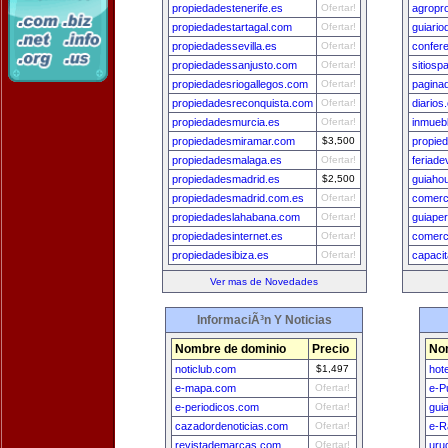
propiedadestenerife.es
Ofertar!
agropr
propiedadestartagal.com
Ofertar!
guiario
propiedadessevilla.es
Ofertar!
confer
propiedadessanjusto.com
Ofertar!
sitios
propiedadesriogallegos.com
Ofertar!
pagina
propiedadesreconquista.com
Ofertar!
diarios
propiedadesmurcia.es
Ofertar!
inmueb
propiedadesmiramar.com
$3,500
propie
propiedadesmalaga.es
Ofertar!
feriad
propiedadesmadrid.es
$2,500
guiaho
propiedadesmadrid.com.es
Ofertar!
comerci
propiedadeslahabana.com
Ofertar!
guiape
propiedadesinternet.es
Ofertar!
comerci
propiedadesibiza.es
Ofertar!
capaci
Ver mas de Novedades
InformaciÃ³n Y Noticias
Nombre de dominio
Precio
No
noticlub.com
$1,497
hot
e-mapa.com
Ofertar!
e-P
e-periodicos.com
Ofertar!
gui
cazadordenoticias.com
Ofertar!
e-R
revistademarcas.com
Ofertar!
uru