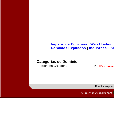
Registro de Dominios
|
Web Hosting
Dominios Expirados
|
Industrias
|
In
Categorías de Dominio:
[Pág. princi
** Precios expre
© 2002/2022 Solo10.com