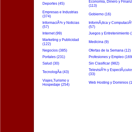
Economia, Dinero y Finan
Deportes (45)
(113)
Empresas e Industrias
Gobierno (16)
(374)
InformaciÃ³n y Noticias
InformÃ¡tica y ComputaciÃ
(57)
(57)
Internet (99)
Juegos y Entretenimiento (
Marketing y Publicidad
Medicina (9)
(122)
Negocios (385)
Ofertas de la Semana (12)
Portales (231)
Profesiones y Empleo (169
Salud (30)
Sin Clasificar (982)
TelevisiÃ³n y EspectÃ¡culo
TecnologÃ­a (43)
(33)
Viajes,Turismo y
Web Hosting y Dominios (
Hospedaje (254)