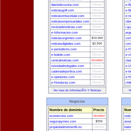
diariodecocina.com
Ofertar!
e-B
noticiasgolf.com
Ofertar!
e-Br
noticiasentucelular.com
Ofertar!
e-n
noticiasempresariales.com
Ofertar!
cib
revistadenoticias.com
Ofertar!
i-g
e-Informacion.com
Ofertar!
arg
noticiasurgentes.com
$10,000
com
noticiasdigitales.com
$2,500
cor
e-periodismo.com
Ofertar!
e-P
e-boletin.com
Ofertar!
e-c
centralnoticias.com
Vendido!
cla
novedadeslegales.com
Ofertar!
e-U
cadenadeportiva.com
Ofertar!
e-b
e-opiniones.com
Ofertar!
e-H
e-Honduras.com
Ofertar!
chi
Ver mas de InformaciÃ³n Y Noticias
V
Negocios
Nombre de dominio
Precio
Nom
ecomercios.com
Vendido!
noti
seguropymes.com
$550
area
propiedadestenerife.es
Ofertar!
balo