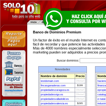
Banco de Dominios Premium
Un factor de éxito en el mundo Internet es con
fácil de recordar y que potencie las actividade
Más de 4000 nombres especialmente seleccion
marketing pueden ser adquiridos a precios pro
Buscar dominios:
Novedades
Nombre de dominio
Precio
Nombr
testdomain.com
Ofertar!
hacien
fincasganaderas.com
$199
finanz
propiedadeszaragoza.es
Ofertar!
epropi
propiedadesvigo.es
Ofertar!
catalo
propiedadesvalladolid.es
Ofertar!
e-nata
propiedadesvalencia.es
$295
industr