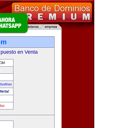
om
 puesto en Venta
COM
dustrias
ferta!
m
tas