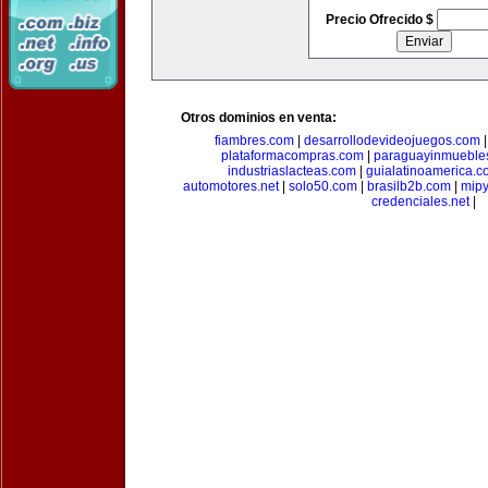
Precio Ofrecido $
Otros dominios en venta:
fiambres.com
|
desarrollodevideojuegos.com
plataformacompras.com
|
paraguayinmueble
industriaslacteas.com
|
guialatinoamerica.
automotores.net
|
solo50.com
|
brasilb2b.com
|
mip
credenciales.net
|