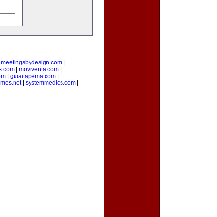
|
meetingsbydesign.com
|
s.com
|
moviventa.com
|
com
|
guiaitapema.com
|
ymes.net
|
systemmedics.com
|