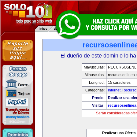
recursosenline
El dueño de este dominio lo ha
Mayusculas:
RECURSOSENL
Minusculas:
recursosenlinea
Longitud:
15 caracteres
Categorias:
Internet
,
Recurso
Precio:
Realizar una ofer
Visitar!
recursosenline
Serán consideradas ofer
Realizar una Oferta