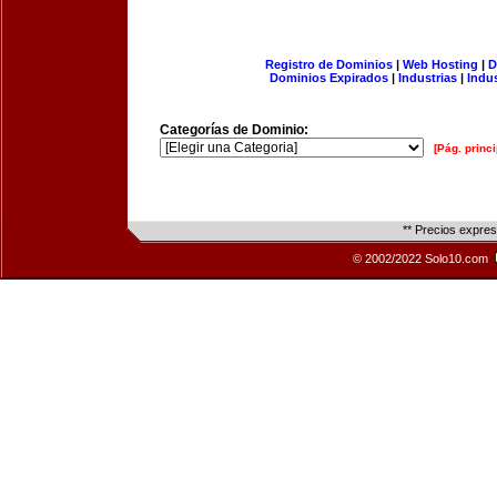
Registro de Dominios
|
Web Hosting
|
D
Dominios Expirados
|
Industrias
|
Indu
Categorías de Dominio:
[Pág. princi
** Precios expre
© 2002/2022 Solo10.com