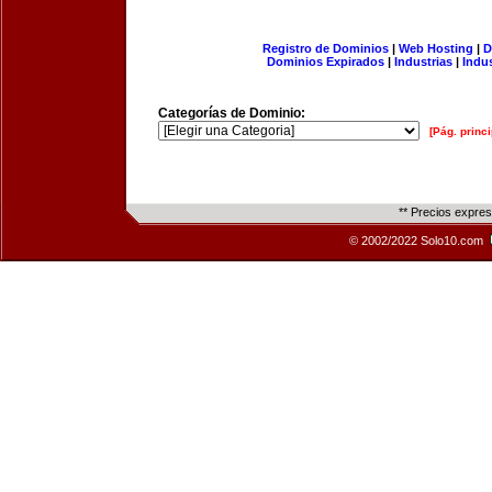
Registro de Dominios
|
Web Hosting
|
D
Dominios Expirados
|
Industrias
|
Indu
Categorías de Dominio:
[Pág. princi
** Precios expre
© 2002/2022 Solo10.com