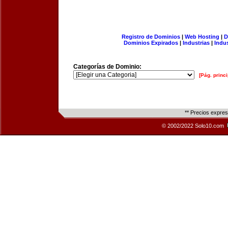
Registro de Dominios
|
Web Hosting
|
D
Dominios Expirados
|
Industrias
|
Indu
Categorías de Dominio:
[Pág. princi
** Precios expre
© 2002/2022 Solo10.com