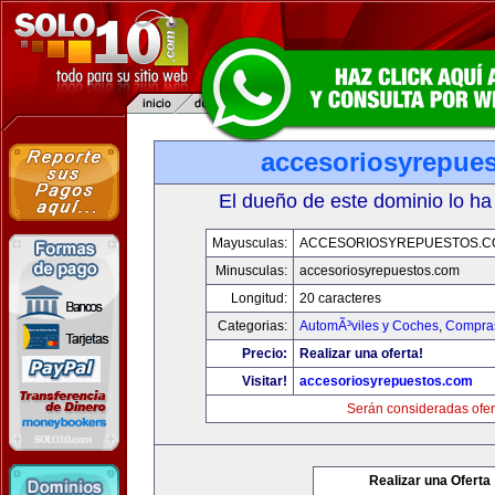
accesoriosyrepue
El dueño de este dominio lo ha
Mayusculas:
ACCESORIOSYREPUESTOS.C
Minusculas:
accesoriosyrepuestos.com
Longitud:
20 caracteres
Categorias:
AutomÃ³viles y Coches
,
Compras
Precio:
Realizar una oferta!
Visitar!
accesoriosyrepuestos.com
Serán consideradas ofer
Realizar una Oferta