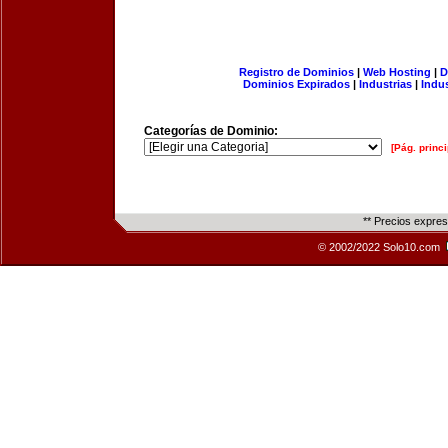
Registro de Dominios
|
Web Hosting
|
D
Dominios Expirados
|
Industrias
|
Indu
Categorías de Dominio:
[Pág. princi
** Precios expre
© 2002/2022 Solo10.com