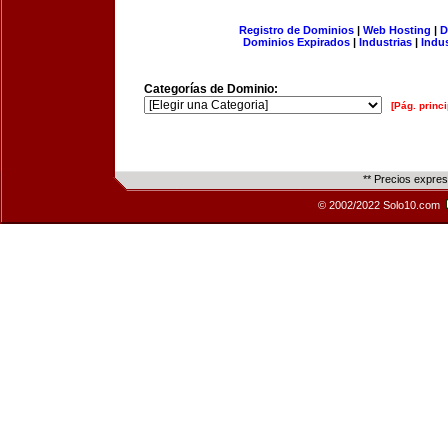
Registro de Dominios
|
Web Hosting
|
D
Dominios Expirados
|
Industrias
|
Indu
Categorías de Dominio:
[Pág. princi
** Precios expre
© 2002/2022 Solo10.com